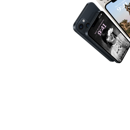
Mac Studio
Bertenaga super berkat M2 Max d
Ultra.