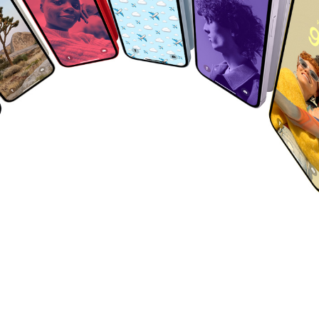
an M2
Di