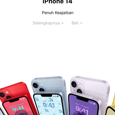
iPhone 14
Penuh Keajaiban
Selengkapnya >
Beli >